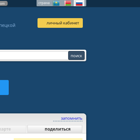
страна
com
личный кабинет
ипецкой
запомнить
карте
поделиться