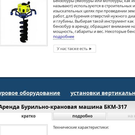
Бензобуры (ямобуры или мотобуры, как и
называют) используются в строительных и
изыскательных целях при проведении зе
работ, для бурения отверстий нужного ди
и глубины. Выбирая такой инструмент как
бензобур в аренду, обращают внимание на
мощность, габариты и вес. Некоторые бенз
подробнее
уровое оборудование
установки вертикальн
Аренда Бурильно-крановая машина БКМ-317
кратко
подробно
на 
Технические характеристики: