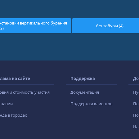
установки вертикального бурения
бензобуры (4)
(3)
лама на сайте
Поддержка
До
овия и стоимость участия
Документация
Пу
мпании
Поддержка клиентов
По
нда в городах
По
На