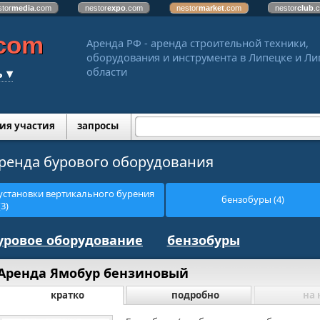
stor
media
.com
nestor
expo
.com
nestor
market
.com
nestor
club
.
.com
Аренда РФ - аренда строительной техники,
оборудования и инструмента в Липецке и Л
 ▾
области
ия участия
запросы
ренда бурового оборудования
установки вертикального бурения
бензобуры (4)
(3)
уровое оборудование
бензобуры
Аренда Ямобур бензиновый
кратко
подробно
на 