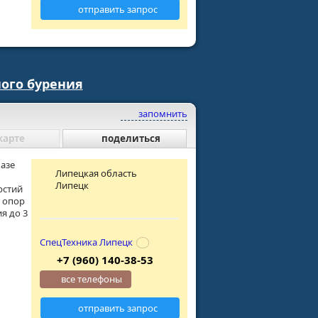
отправить запрос
ого бурения
запомнить
карте
поделиться
базе
Липецкая область
Липецк
рстий
х опор
я до 3
СпецТехника Липецк
+7 (960) 140-38-53
все телефоны
отправить запрос