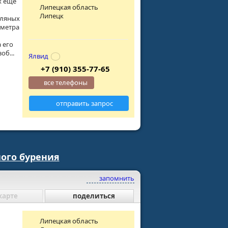
х еще
Липецкая область
Липецк
мляных
аметра
 его
об...
Ялвид
+7 (910) 355-77-65
все телефоны
отправить запрос
ого бурения
запомнить
карте
поделиться
Липецкая область