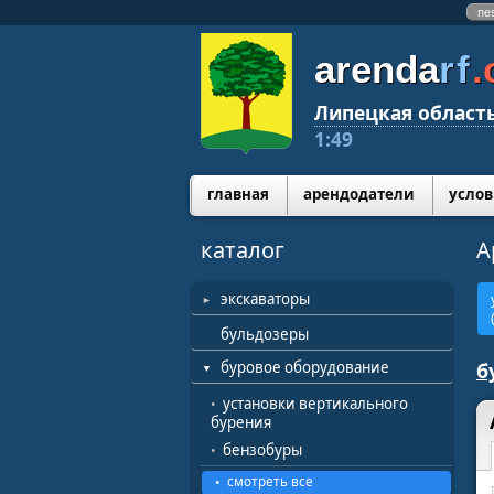
ne
arenda
rf
Липецкая область
1:49
главная
арендодатели
услов
каталог
А
экскаваторы
бульдозеры
б
буровое оборудование
установки вертикального
бурения
бензобуры
смотреть все